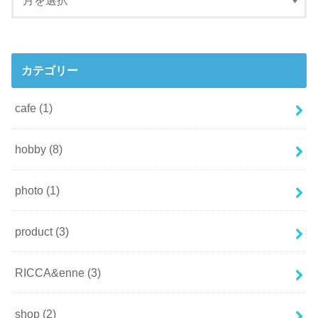
カテゴリー
cafe
(1)
hobby
(8)
photo
(1)
product
(3)
RICCA&enne
(3)
shop
(2)