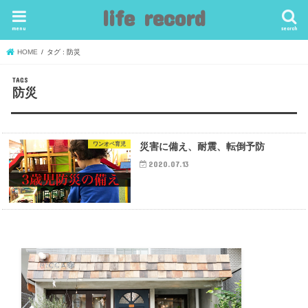
life record
menu
search
HOME
タグ : 防災
防災
ワンオペ育児
災害に備え、耐震、転倒予防
2020.07.13