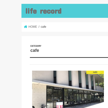
life record
HOME
cafe
cafe
cafe