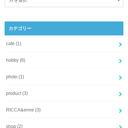
カテゴリー
cafe
(1)
hobby
(8)
photo
(1)
product
(3)
RICCA&enne
(3)
shop
(2)