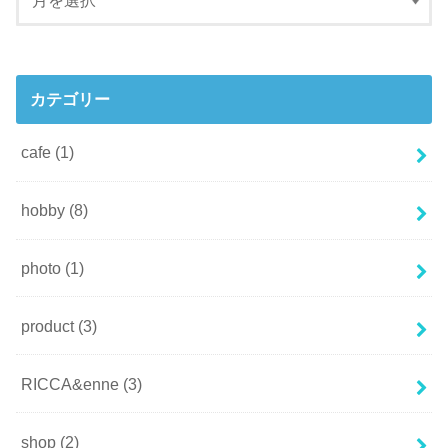
カテゴリー
cafe
(1)
hobby
(8)
photo
(1)
product
(3)
RICCA&enne
(3)
shop
(2)