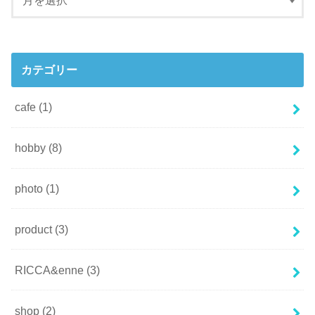
カテゴリー
cafe
(1)
hobby
(8)
photo
(1)
product
(3)
RICCA&enne
(3)
shop
(2)